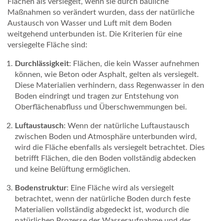
Flächen als versiegelt, wenn sie durch bauliche
R
Maßnahmen so verändert wurden, dass der natürliche
Austausch von Wasser und Luft mit dem Boden
M
weitgehend unterbunden ist. Die Kriterien für eine
A
versiegelte Fläche sind:
N
Durchlässigkeit
: Flächen, die kein Wasser aufnehmen
können, wie Beton oder Asphalt, gelten als versiegelt.
A
Diese Materialien verhindern, dass Regenwasser in den
Boden eindringt und tragen zur Entstehung von
G
Oberflächenabfluss und Überschwemmungen bei.
E
Luftaustausch
: Wenn der natürliche Luftaustausch
M
zwischen Boden und Atmosphäre unterbunden wird,
wird die Fläche ebenfalls als versiegelt betrachtet. Dies
E
betrifft Flächen, die den Boden vollständig abdecken
N
und keine Belüftung ermöglichen.
T
Bodenstruktur
: Eine Fläche wird als versiegelt
betrachtet, wenn der natürliche Boden durch feste
S
Materialien vollständig abgedeckt ist, wodurch die
natürlichen Prozesse der Wasseraufnahme und der