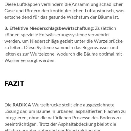
Diese Luftkappen verhindern die Ansammlung schädlicher
H
Gase und fördern den kontinuierlichen Luftaustausch, was
entscheidend für das gesunde Wachstum der Bäume ist.
U
3. Effektive Niederschlagsbewirtschaftung:
Zusätzlich
M
können spezielle Entwässerungssysteme verwendet
B
werden, um Niederschläge gezielt unter die Wurzelbrücke
zu leiten. Diese Systeme sammeln das Regenwasser und
E
leiten es zur Wurzelzone, wodurch die Bäume optimal mit
R
Wasser versorgt werden.
G
U
FAZIT
N
T
Die
RADIX A
Wurzelbrücke stellt eine ausgezeichnete
Lösung dar, um Bäume in urbanen, asphaltierten Flächen zu
E
integrieren, ohne die natürlichen Prozesse des Bodens zu
R
beeinträchtigen. Trotz der Asphaltabdeckung bleibt die
Fläche darunter aufgrund der Konstruktion der