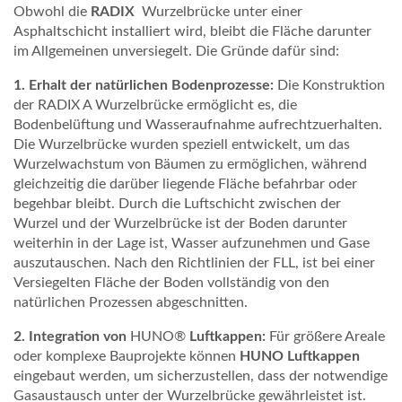
R
Obwohl die
RADIX
Wurzelbrücke unter einer
Asphaltschicht installiert wird, bleibt die Fläche darunter
V
im Allgemeinen unversiegelt. Die Gründe dafür sind:
I
1. Erhalt der natürlichen Bodenprozesse:
Die Konstruktion
C
der RADIX A Wurzelbrücke ermöglicht es, die
Bodenbelüftung und Wasseraufnahme aufrechtzuerhalten.
E
Die Wurzelbrücke wurden speziell entwickelt, um das
Wurzelwachstum von Bäumen zu ermöglichen, während
S
gleichzeitig die darüber liegende Fläche befahrbar oder
M
begehbar bleibt. Durch die Luftschicht zwischen der
Wurzel und der Wurzelbrücke ist der Boden darunter
A
weiterhin in der Lage ist, Wasser aufzunehmen und Gase
auszutauschen. Nach den Richtlinien der FLL, ist bei einer
G
Versiegelten Fläche der Boden vollständig von den
A
natürlichen Prozessen abgeschnitten.
Z
2. Integration von
HUNO®
Luftkappen:
Für größere Areale
oder komplexe Bauprojekte können
HUNO Luftkappen
I
eingebaut werden, um sicherzustellen, dass der notwendige
N
Gasaustausch unter der Wurzelbrücke gewährleistet ist.