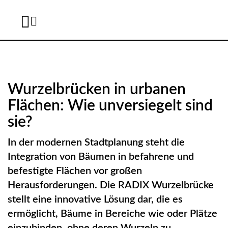
B
A
Wurzelbrücken in urbanen
U
Flächen: Wie unversiegelt sind
M
sie?
S
In der modernen Stadtplanung steht die
C
Integration von Bäumen in befahrene und
befestigte Flächen vor großen
H
Herausforderungen. Die RADIX Wurzelbrücke
U
stellt eine innovative Lösung dar, die es
T
ermöglicht, Bäume in Bereiche wie oder Plätze