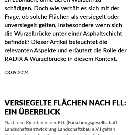
einzubinden, ohne deren Wurzeln zu
Z
schädigen. Doch wie verhält es sich mit der
S
Frage, ob solche Flächen als versiegelt oder
Y
unversiegelt gelten, insbesondere wenn sich
S
die Wurzelbrücke unter einer Asphaltschicht
befindet? Dieser Artikel beleuchtet die
T
relevanten Aspekte und erläutert die Rolle der
E
RADIX A Wurzelbrücke in diesem Kontext.
M
03.09.2024
E
W
A
VERSIEGELTE FLÄCHEN NACH FLL:
S
EIN ÜBERBLICK
S
Nach den Richtlinien der
FLL (Forschungsgesellschaft
Landschaftsentwicklung Landschaftsbau e.V.)
gelten
E