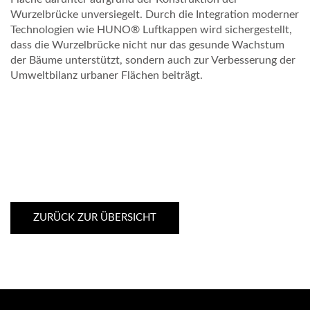
N
Wurzelbrücke unversiegelt. Durch die Integration moderner
Technologien wie HUNO® Luftkappen wird sichergestellt,
E
dass die Wurzelbrücke nicht nur das gesunde Wachstum
H
der Bäume unterstützt, sondern auch zur Verbesserung der
Umweltbilanz urbaner Flächen beiträgt.
M
E
N
ZURÜCK ZUR ÜBERSICHT