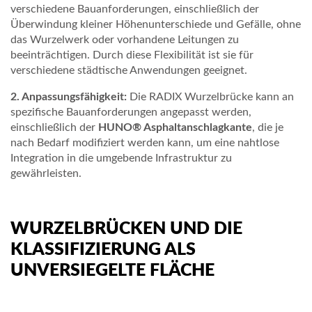
verschiedene Bauanforderungen, einschließlich der
N
Überwindung kleiner Höhenunterschiede und Gefälle, ohne
das Wurzelwerk oder vorhandene Leitungen zu
S
beeinträchtigen. Durch diese Flexibilität ist sie für
P
verschiedene städtische Anwendungen geeignet.
I
2. Anpassungsfähigkeit:
Die RADIX Wurzelbrücke kann an
spezifische Bauanforderungen angepasst werden,
R
einschließlich der
HUNO® Asphaltanschlagkante
, die je
A
nach Bedarf modifiziert werden kann, um eine nahtlose
Integration in die umgebende Infrastruktur zu
T
gewährleisten.
I
O
WURZELBRÜCKEN UND DIE
N
KLASSIFIZIERUNG ALS
S
UNVERSIEGELTE FLÄCHE
E