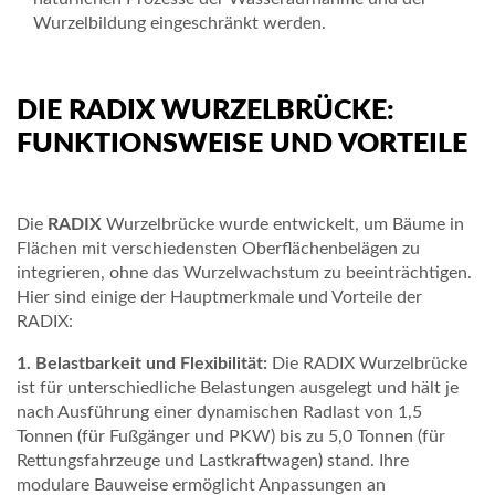
T
Wurzelbildung eingeschränkt werden.
A
D
DIE RADIX WURZELBRÜCKE:
T
FUNKTIONSWEISE UND VORTEILE
M
O
Die
RADIX
Wurzelbrücke wurde entwickelt, um Bäume in
B
Flächen mit verschiedensten Oberflächenbelägen zu
integrieren, ohne das Wurzelwachstum zu beeinträchtigen.
I
Hier sind einige der Hauptmerkmale und Vorteile der
L
RADIX:
I
1. Belastbarkeit und Flexibilität:
Die RADIX Wurzelbrücke
ist für unterschiedliche Belastungen ausgelegt und hält je
A
nach Ausführung einer dynamischen Radlast von 1,5
Tonnen (für Fußgänger und PKW) bis zu 5,0 Tonnen (für
R
Rettungsfahrzeuge und Lastkraftwagen) stand. Ihre
I
modulare Bauweise ermöglicht Anpassungen an