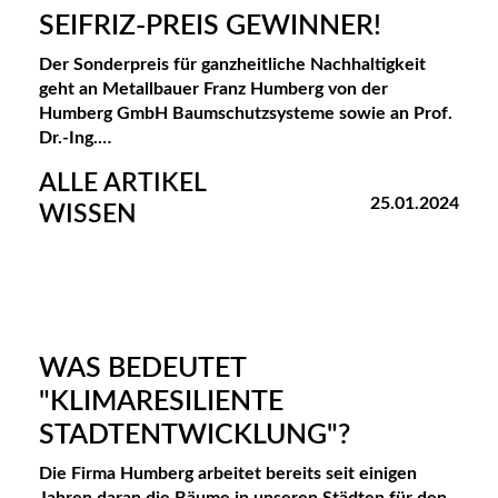
N
SEIFRIZ-PREIS GEWINNER!
E
Der Sonderpreis für ganzheitliche Nachhaltigkeit
geht an Metallbauer Franz Humberg von der
H
Humberg GmbH Baumschutzsysteme sowie an Prof.
M
Dr.-Ing.…
E
ALLE ARTIKEL
25.01.2024
WISSEN
N
WAS BEDEUTET
"KLIMARESILIENTE
STADTENTWICKLUNG"?
Die Firma Humberg arbeitet bereits seit einigen
Jahren daran die Bäume in unseren Städten für den