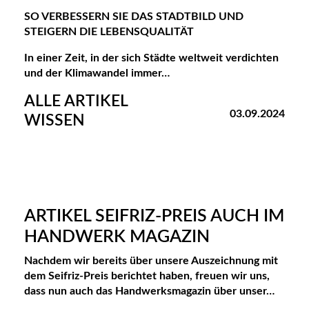
N
SO VERBESSERN SIE DAS STADTBILD UND
STEIGERN DIE LEBENSQUALITÄT
S
In einer Zeit, in der sich Städte weltweit verdichten
P
und der Klimawandel immer…
I
ALLE ARTIKEL
03.09.2024
R
WISSEN
A
T
I
ARTIKEL SEIFRIZ-PREIS AUCH IM
O
HANDWERK MAGAZIN
N
Nachdem wir bereits über unsere Auszeichnung mit
S
dem Seifriz-Preis berichtet haben, freuen wir uns,
E
dass nun auch das Handwerksmagazin über unser…