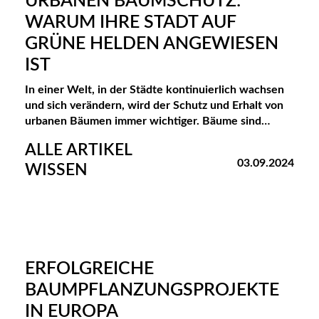
URBANEN BAUMSCHUTZ:
T
WARUM IHRE STADT AUF
A
GRÜNE HELDEN ANGEWIESEN
D
IST
T
In einer Welt, in der Städte kontinuierlich wachsen
M
und sich verändern, wird der Schutz und Erhalt von
urbanen Bäumen immer wichtiger. Bäume sind…
O
ALLE ARTIKEL
B
03.09.2024
WISSEN
I
L
I
A
ERFOLGREICHE
R
BAUMPFLANZUNGSPROJEKTE
IN EUROPA
I