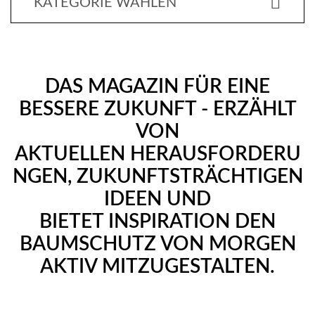
Z
KATEGORIE WÄHLEN
S
Y
S
DAS MAGAZIN FÜR EINE
T
BESSERE ZUKUNFT - ERZÄHLT
E
VON
AKTUELLEN HERAUSFORDERU
M
NGEN, ZUKUNFTSTRÄCHTIGEN
E
IDEEN UND
W
BIETET INSPIRATION DEN
A
BAUMSCHUTZ VON MORGEN
S
AKTIV MITZUGESTALTEN.
S
E