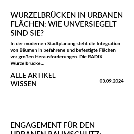
R
WURZELBRÜCKEN IN URBANEN
M
FLÄCHEN: WIE UNVERSIEGELT
A
SIND SIE?
N
In der modernen Stadtplanung steht die Integration
A
von Bäumen in befahrene und befestigte Flächen
vor großen Herausforderungen. Die RADIX
G
Wurzelbrücke…
E
ALLE ARTIKEL
M
03.09.2024
WISSEN
E
N
T
S
ENGAGEMENT FÜR DEN