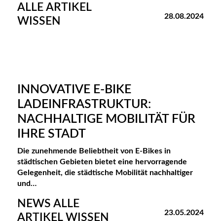
R
ALLE ARTIKEL
28.08.2024
WISSEN
V
I
C
E
INNOVATIVE E-BIKE
S
LADEINFRASTRUKTUR:
M
NACHHALTIGE MOBILITÄT FÜR
A
IHRE STADT
G
Die zunehmende Beliebtheit von E-Bikes in
städtischen Gebieten bietet eine hervorragende
A
Gelegenheit, die städtische Mobilität nachhaltiger
Z
und…
I
NEWS ALLE
23.05.2024
ARTIKEL WISSEN
N